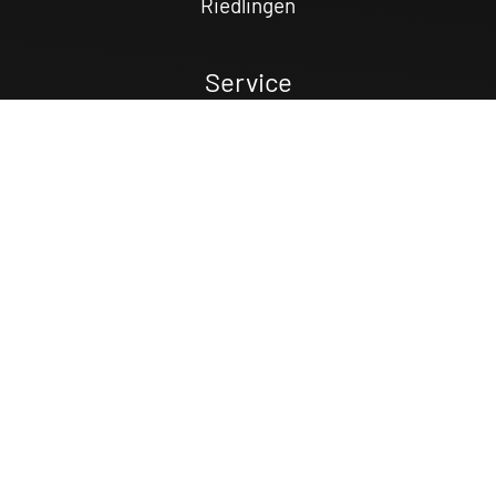
Riedlingen
Service
Alle Services für Sie
Öffnungszeiten
Kundenkonto
Gutscheinkarte
Über Linzmeier
Unternehmen
Beruf & Karriere
Datenschutz