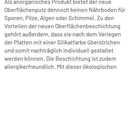
Als anorganisches Produkt bietet der neue
Oberflächenputz dennoch keinen Nährboden für
Sporen, Pilze, Algen oder Schimmel. Zu den
Vorteilen der neuen Oberflächenbeschichtung
gehört außerdem, dass sie nach dem Verlegen
der Platten mit einer Silikatfarbe überstrichen
und somit nachträglich individuell gestaltet
werden können. Die Beschichtung ist zudem
allergikerfreundlich. Mit dieser ökologischen
Beschichtung und dem PU-Dämmkern stellt die
neue Kellerdeckendämmung ein
emissionsarmes Kellerdeckendämmsystem für
das gesündere Bauen dar. Dank der hohen
Dämmeffizienz von PU-Hartschaum ist eine
hohe Dämmwirkung bei dünnen Plattenstärken
garantiert. Zusammen mit der zum System