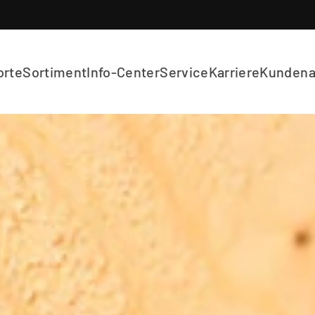
orte
Sortiment
Info-Center
Service
Karriere
Kunden